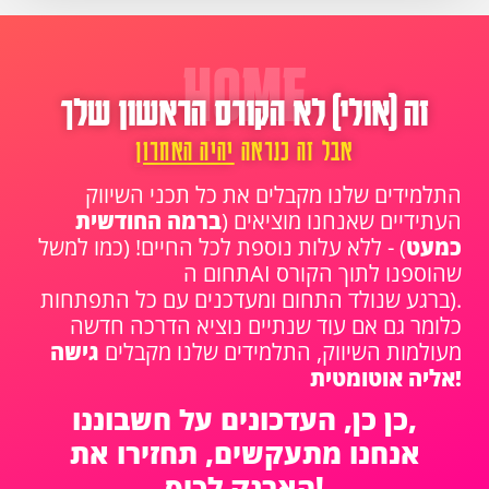
HOME
זה (אולי) לא הקורס הראשון שלך
אבל זה כנראה
יהיה האחרון
התלמידים שלנו מקבלים את כל תכני השיווק
העתידיים שאנחנו מוציאים (
ברמה החודשית
כמעט
) -
ללא עלות נוספת לכל החיים!
(כמו למשל
תחום הAI שהוספנו לתוך הקורס
ברגע שנולד התחום ומעדכנים עם כל התפתחות).
כלומר גם אם עוד שנתיים נוציא הדרכה חדשה
מעולמות השיווק, התלמידים שלנו מקבלים
גישה
אליה אוטומטית!
כן כן, העדכונים על חשבוננו,
אנחנו מתעקשים, תחזירו את
הארנק לכיס!