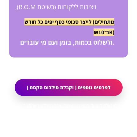
ויציבות ללקוחות (בשיטת R.O.M),
לייצר סכומי כסף יפים כל חודש (מתחילים
K)
ב־₪10
ולשלוט בכמות, בזמן ועם מי עובדים.
לפרטים נוספים [ וקבלת סילבוס הקסם ]
* זה כנראה לא קורס השיווק הראשון שעשית, אבל בהחלט האחרון
שתצטרך לעשות.