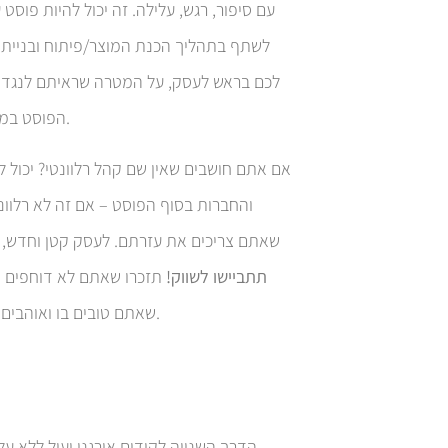
עם סיפור, רגש, עלילה. זה יכול להיות פוס
לשתף בתהליך הכנת המוצר/פיתוח ובניית ה
לכם בראש לעסק, על המטרה שראיתם לנגד עי
הפוסט במשפט “דרמתי” או מושך, כזה שיגרום למי שיתקל בו לרצות לקרוא עוד.
אם אתם חושבים שאין שם קהל רלוונטי? יכול ל
והחברות בסוף הפוסט – אם זה לא רלוונטי 
שאתם צריכים את עזרתם. לעסק קטן וחדש, כ
תתביישו לשווק!
תזכרו שאתם לא דוחפים ס
שאתם טובים בו ואוהבים לעשות. תזכרו שמי שיזכה בשירות או המוצר שלכם, ירוויח ויהנה ממנו.
הדרך השנייה לקידום אורגני יעיל ללא ע