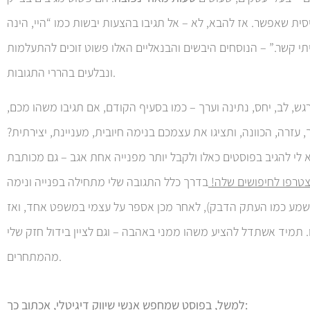
סית שאפשר. אז להבא, לא – אל תגיבו בהצעות יבשות כמו “היי, הינה
יתי קשר.” – הנוסחים היבשים והבנאליים האלו פשוט זוכים להתעלמות
ונבלעים בהררי התגובות.
רגש, לב, יחס, נתינה וערך – כמו בסעיף הקודם, אם תגיבו משהו מכם,
זרה, הכוונה, ותציגו את עצמכם בנימה חיובית, מעניינת, יצירתית?
לי להגיב בפוסטים כאלו ולקבל יותר מפנייה אחת אגב – גם מכותבת
צטרפו לחיפושים שלה!
בדרך כלל התגובה שלי מתחילה בפנייה ונימה
שמע כמו העתק הדבק), לאחר מכן אספר על עצמי במשפט אחד, ואז
 תמיד אשתדל להציע משהו ממני באהבה – וגם לציין בידול חזק שלי
מהמתחרים.
למשל, בפוסט שמחפש אנשי שיווק דיגיטלי, אכתוב כך: