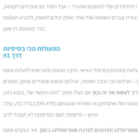
 לתלמידים שלי לפוסטים שתמיד – אבל תמיד מביאים להם לקוחות,
בעזרת צעדים פשוטים שכל אחד ואחת יכולים לעשות, ולהביא תוצאות
כבר מהפוסט הראשון.
הפעולות הכי בסיסיות
דרך #1
לאת פוסטים בפרופיל האישי. הרבה אנשים מתביישים להעלות פוסט
 – יש להם הכי הרבה חשיפה, יש להם אנשים שמכירים אותם, סומכים
יך לעשות את זה נכון!
אם תעלו פוסט “הינה המוצר שלי, בצבע כזה,
בגודל כזה, עולה XXX ש”ח.” לא משנה כמה המוצר מדהים, והתמונה שלו שהעלתם או השירות שהצגתם נפלא
ונחוץ – פרסומת לשם הפרסומת לא תעבוד לרוב.
סטוריטלינג (מוזמנים לסדנת סטוריסטלינג בזום)
. איך כותבים פוסט