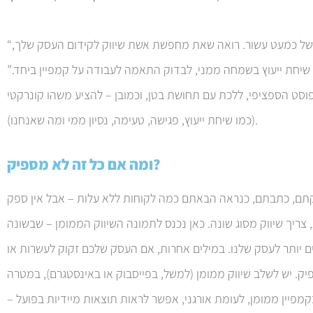
“היי נטלי, אני מישל, עם נסיון בשיווק דיגיטלי של כמעט עשור. רואה שאת מחפשת אשת שיווק לקידום העסק שלך,
יחת ייעוץ בשמחה ממני, לבדוק התאמה לעבודה על קמפיין ביחד.”
סט הספציפי, ללכת עם תחושת בטן, וכמובן – להציע משהו קונרקטי
(כמו שיחת ייעוץ, פגישה, טעימה, נסיון ממי ומה שאנחנו).
ומה אם כל זה לא מספיק?
קתם, כתבתם, כנראה הבאתם כמה לקוחות ללא עלות – אבל אין ספק
 צריך שיווק מסוג שונה. כאן נכנס לתמונה השיווק הממומן – שבשונה
ים יותר לעסק שלנו. במילים אחרות, אם העסק שלכם זקוק לעשרות או
פיק. יש לשלב שיווק ממומן (למשל, בפייסבוק או באינסטגרם), במטרה
קמפיין ממומן, לעומת אורגני, אפשר לראות תוצאות מיידיות בפועל –