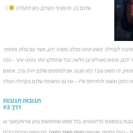
).
שלכם (נו, מהסעיף הקודם, כאן למעלה!
אגב – אם יש לכם יכולת, תציעו ערך “חינם” ובאהבה לקהילה. פשוט תתנו מהלב משהו: ידע, מוצר עם עלות אפסית
ר לכם, טיפים מועילים וכן הלאה. ככל שתחלקו יותר ותתנו יותר – ככה
סיון, זה פשוט עובד כמו מגנט. אם לפוסטים שלכם יהיה ערך, אנשים
תגובות תגובות
דרך #3
בות בפוסטים הרלוונטיים. בכל פוסט שמחפשים נותן שירות/מוצר או
ם – בעלי עסקים, שעושים
טעות מאוד נפוצה
. הם פשוט מגיבים בצ’יק