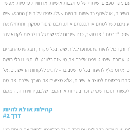
ט עם מסר מעצים, שיתוף של מחשבות אישיות, או חוויות פרטיות. אפשר
שירות, או לשתף בחששות ותהיות שעלו. ספרו על הויז’ן המרגש שיש
ניכם כשחלמתם או תכננתם אותו. תבנו סיפור מסקרן, ותתחילו את
היות, ויכול להיות שתופתעו לגלות שיש. בכל מקרה, תבקשו מהחברים
עבורם, שיתייגו ויפנו אליכם את מי שזה רלוונטי לו. תציינו בלי בושה
דאי ומומלץ להיעזר בכל מי שסביבו – להגיע ללקוחות הראשונים.
אל
תם פרסומת למוצר או שירות, אלא מציעים את הערך שלכם, את מה
קהילות או לא להיות
דרך #2
לות, זו פעילות בקהילות עם קהל היעד הרלוונטי. למשל אם העסק הוא