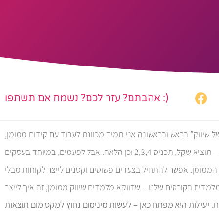
אהבתם? עזר לכם? נשמח אם תשתפו :)
ל שיווק” בראש ובראשונה אני תמיד מכוונת לעבוד עם קידום ממומן,
עם שיווק יעיל שהמשוואה שלו פשוטה – תוציא שקל, תכניס 2,3,4 וכן הלאה. אבל לפעמים, במיוחד בעסקים
ם הממומן. אפשר להתחיל בצעדים פשוטים וקטנים לייצר לקוחות מבלי
מדים בקורסים שלנו – שדווקא מלמדים שיווק ממומן, זה איך לייצר
ת.