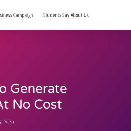
siness Campaign
Students Say About Us
o Generate
At No Cost
מישל קו