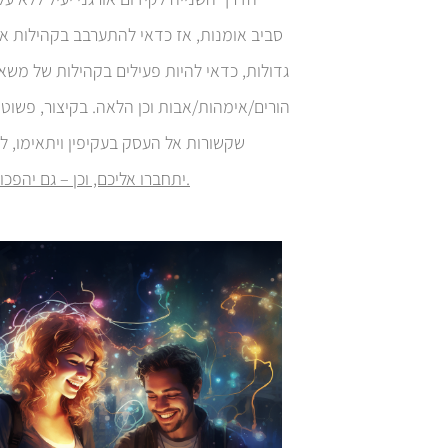
סביב אומנות, אז כדאי להתערבב בקהילות או
גדולות, כדאי להיות פעילים בקהילות של משא
הורים/אימהות/אבות וכן הלאה. בקיצור, פשוט:
שקשורות אל העסק בעקיפין ויתאימו, ל
יתחברו אליכם, וכן – גם יהפכו ללקוחות משלמים (להיות חברתי, ברשת חברתית – זה חלק מהסוד!).