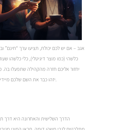
כלשהי (כמו מוצר דיגיטלי), כלי כלשהו שעוז
יחזור אליכם חזרה מהקהילה שתפעלו בה. מנ
יזהו כבר את השם שלכם מיידית כתוכן ששווה להתייחס אליו – ואז גם החשיפה שלכם בקהילה תעלה.
הדרך השלישית והאחרונה היא דרך תגו
מתלבטים לגבי משהו דומה, תראו המוני מגיבי