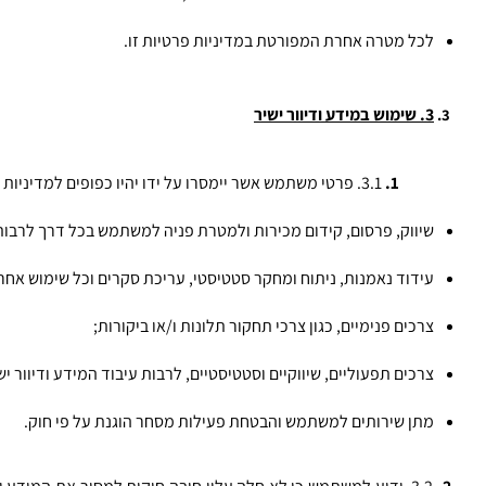
לכל מטרה אחרת המפורטת במדיניות פרטיות זו. 
3. שימוש במידע ודיוור ישיר
3.1. פרטי משתמש אשר יימסרו על ידו יהיו כפופים למדיניות הפרטיות של המפעילה, והמשתמש מאשר כי המידע שנמסר על-ידו ו/או ייאסף אודותיו יישמר במאגר המידע של המפעילה לצרכים הבאים:
שיווק, פרסום, קידום מכירות ולמטרת פניה למשתמש בכל דרך לרבות
עידוד נאמנות, ניתוח ומחקר סטטיסטי, עריכת סקרים וכל שימוש אח
צרכים פנימיים, כגון צרכי תחקור תלונות ו/או ביקורות;
צרכים תפעוליים, שיווקיים וסטטיסטיים, לרבות עיבוד המידע ודיוור י
מתן שירותים למשתמש והבטחת פעילות מסחר הוגנת על פי חוק.