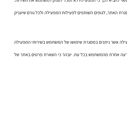
3.2. ידוע למשתמש כי לא חלה עליו חובה חוקית למסור את המידע ומסירתו הינה מרצונו ובהסכמתו, כאשר יובהר כי סירוב למסור מידע כאמור עשוי להביא לכך כי המפעילה לא תוכל לספק למשתמש את השירות. 
כמו כן המפעילה תהא רשאית, למטרות המנויות לעיל, להעביר מעת לעת מידע בלתי מזוהה, אנונימי או אגרגטיבי, בנוגע לפעילות המשתמש במסגרת האתר, לגופים השותפים לפעילות המפעילה ולכל גורם שיעניק 
3.3. בהתאם להסכמת המשתמש כדין, המפעילה תהא רשאית לפנות אליו מעת לעת בדיוור ישיר לצורך קבלת הצעות לשירותים שונים של המפעילה אשר ניתנים במסגרת שימושו של המשתמש בשירותי המפעילה 
באמצעות דואר אלקטרוני, מסרונים (SMS), פקסימיליה, ברשתות החברתיות, מערכת חיוג אוטומטית ו/או בטלפון, וזאת כל עוד לא נתקבלה הודעה אחרת מהמשתמש בכל עת. יובהר כי השארת פרטים באתר של 